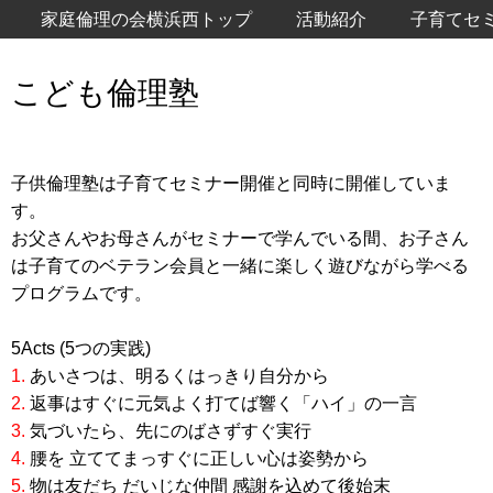
家庭倫理の会横浜西トップ
活動紹介
子育てセ
こども倫理塾
子供倫理塾は子育てセミナー開催と同時に開催していま
す。
お父さんやお母さんがセミナーで学んでいる間、お子さん
は子育てのベテラン会員と一緒に楽しく遊びながら学べる
プログラムです。
5Acts (5つの実践)
1.
あいさつは、明るくはっきり自分から
2.
返事はすぐに元気よく打てば響く「ハイ」の一言
3.
気づいたら、先にのばさずすぐ実行
4.
腰を 立ててまっすぐに正しい心は姿勢から
5.
物は友だち だいじな仲間 感謝を込めて後始末